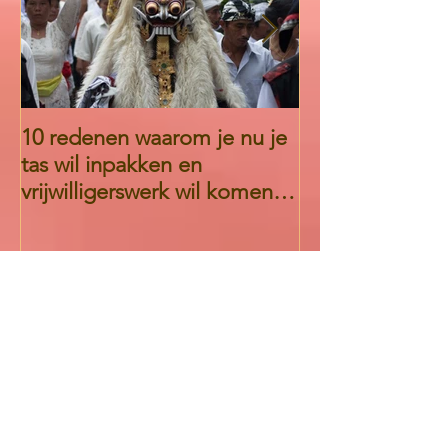
10 redenen waarom je nu je
Part 1. Getting
tas wil inpakken en
English Teache
vrijwilligerswerk wil komen
Chita Prandya
doen bij Eka Chita Pradny
foundation
Recente berichten
Foto's