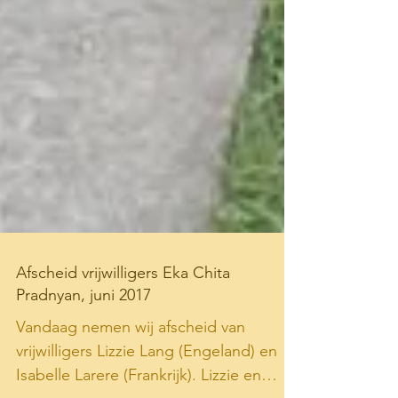
Afscheid vrijwilligers Eka Chita
Pradnyan, juni 2017
Vandaag nemen wij afscheid van